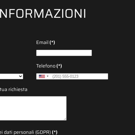
 INFORMAZIONI
Email
(*)
Telefono
(*)
United
States
 tua richiesta
+1
i dati personali (GDPR)
(*)