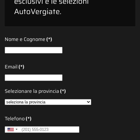
esclusivi e le selezioni
AutoVergiate.
Nome e Cognome
(*)
Email
(*)
Selezionare la provincia
(*)
Telefono
(*)
United
States