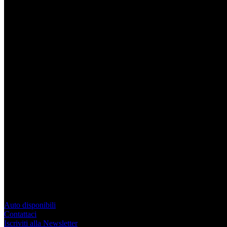
Vieni a visitarci
Via Milano, 3
21029 Vergiate VA - Italy
Orari di apertura
Lun-Ven
9:00-12:30 / 14:30-18:00
Sab
9:30-12:30 / 14:30-16:00
(preferibilmente su appuntamento)
Lun-Ven
9:00-12:30 / 14:30-18:00
Sab
9:30-12:30 / 14:30-16:00
(preferibilmente su appuntamento)
Auto disponibili
Contattaci
Iscriviti alla Newsletter